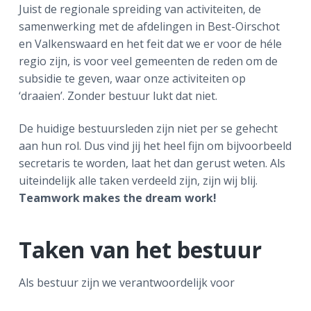
Juist de regionale spreiding van activiteiten, de
a
o
k
samenwerking met de afdelingen in Best-Oirschot
v
u
s
en Valkenswaard en het feit dat we er voor de héle
i
d
t
regio zijn, is voor veel gemeenten de reden om de
g
subsidie te geven, waar onze activiteiten op
a
‘draaien’. Zonder bestuur lukt dat niet.
t
i
De huidige bestuursleden zijn niet per se gehecht
e
aan hun rol. Dus vind jij het heel fijn om bijvoorbeeld
secretaris te worden, laat het dan gerust weten. Als
uiteindelijk alle taken verdeeld zijn, zijn wij blij.
Teamwork makes the dream work!
Taken van het bestuur
Als bestuur zijn we verantwoordelijk voor