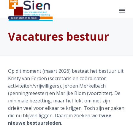
S
D
S
p
o
p
r
o
r
K
O
i
r
i
n
a
b
Vacatures bestuur
n
n
n
n
e
s
p
g
a
g
e
P
n
a
n
r
l
k
a
r
a
u
t
s
m
a
d
a
e
-
e
r
e
r
Op dit moment (maart 2026) bestaat het bestuur uit
S
d
i
o
d
h
d
Kristy van Eerden (secretaris en coördinator
e
e
e
o
e
activiteiten/vrijwilligers), Jeroen Merkelbach
n
n
h
o
v
(penningmeester) en Marijke Blom (voorzitter). De
o
f
o
minimale bezetting, maar het lukt om met zijn
o
d
e
drieën veel voor elkaar te krijgen. Toch zijn er zaken
f
i
t
die nu blijven liggen. Daarom zoeken we
twee
d
n
t
nieuwe bestuursleden
.
n
h
e