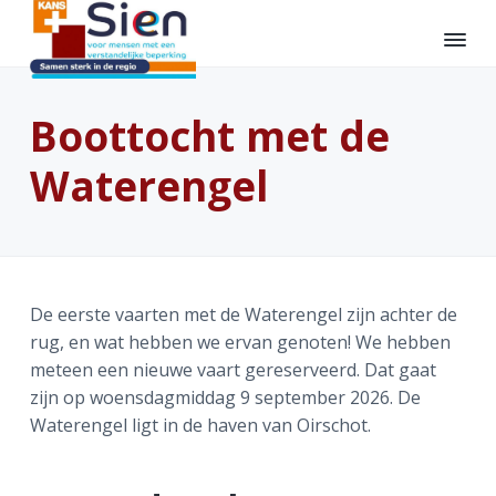
S
D
S
p
o
p
r
o
r
K
O
i
r
i
n
a
b
Boottocht met de
n
n
n
n
e
s
p
g
a
g
e
P
Waterengel
n
a
n
r
l
k
a
r
a
u
t
s
m
a
d
a
e
-
e
r
e
r
S
d
i
o
d
h
d
e
e
De eerste vaarten met de Waterengel zijn achter de
e
o
e
n
n
rug, en wat hebben we ervan genoten! We hebben
h
o
v
meteen een nieuwe vaart gereserveerd. Dat gaat
o
f
o
zijn op woensdagmiddag 9 september 2026. De
o
d
e
Waterengel ligt in de haven van Oirschot.
f
i
t
d
n
t
n
h
e