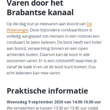
Varen door het
a
o
k
Brabantse kanaal
v
u
s
i
d
t
g
Op die dag kun je meevaren aan boord van
De
a
Waterengel
. Deze bijzondere rondvaartboot is
t
volledig aangepast om mensen in een rolstoel een
i
rondvaart te laten beleven. De boot heeft een toilet
e
aan boord, verwarming binnen en een open
achterdek buiten. Daarom kan de boot in alle
seizoenen varen. Er is een rolstoellift waarmee je
vanaf de kade in en uit de boot kunt komen. Dus
echt iedereen kan mee varen.
Praktische informatie
Woensdag 9 september 2026
van 14.00-16.00 uur
.
We verwachten je tussen 13:30 en 13:45 uur zodat