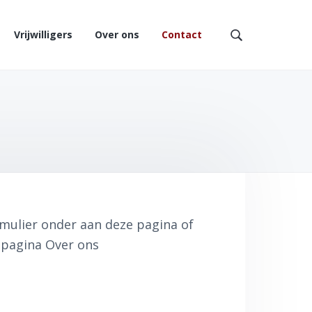
Vrijwilligers
Over ons
Contact
Z
o
e
k
o
p
d
e
z
e
w
e
mulier onder aan deze pagina of
b
s
e pagina Over ons
i
t
e