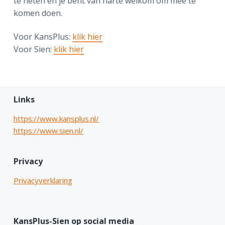
te heten en je bent van harte welkom om mee te
komen doen.
Voor KansPlus:
klik hier
Voor Sien:
klik hier
F
Links
o
https://www.kansplus.nl/
https://www.sien.nl/
o
t
Privacy
e
Privacyverklaring
r
KansPlus-Sien op social media