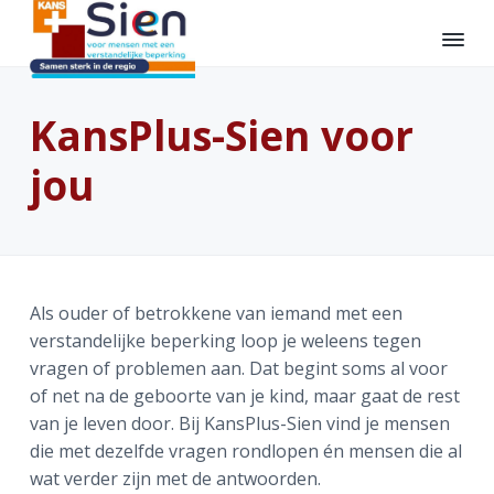
S
D
S
p
o
p
r
o
r
K
O
i
r
i
n
a
b
KansPlus-Sien voor
n
n
n
n
e
s
p
g
a
g
e
P
jou
n
a
n
r
l
k
a
r
a
u
t
s
m
a
d
a
e
-
e
r
e
r
S
d
i
o
d
h
d
e
e
Als ouder of betrokkene van iemand met een
e
o
e
n
n
verstandelijke beperking loop je weleens tegen
h
o
v
vragen of problemen aan. Dat begint soms al voor
o
f
o
of net na de geboorte van je kind, maar gaat de rest
o
d
e
van je leven door. Bij KansPlus-Sien vind je mensen
f
i
t
die met dezelfde vragen rondlopen én mensen die al
d
n
t
wat verder zijn met de antwoorden.
n
h
e