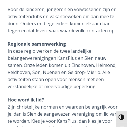
a
o
k
Voor de kinderen, jongeren én volwassenen zijn er
v
u
s
activiteitenclubs en vakantieweken om aan mee te
i
d
t
doen. Ouders en begeleiders komen elkaar daar
g
tegen en dat levert vaak waardevolle contacten op.
a
t
Regionale samenwerking
i
In deze regio werken de twee landelijke
e
belangenverenigingen KansPlus en Sien nauw
samen. Onze leden komen uit Eindhoven, Helmond,
Veldhoven, Son, Nuenen en Geldrop-Mierlo. Alle
activiteiten staan open voor mensen met een
verstandelijke of meervoudige beperking.
Hoe word ik lid?
Zijn christelijke normen en waarden belangrijk voor
je, dan is Sien de aangewezen vereniging om lid van
Keuze
te worden. Kies je voor KansPlus, dan kies je voor