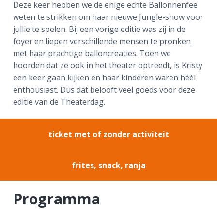
Deze keer hebben we de enige echte Ballonnenfee
a
o
k
weten te strikken om haar nieuwe Jungle-show voor
v
u
s
jullie te spelen. Bij een vorige editie was zij in de
i
d
t
foyer en liepen verschillende mensen te pronken
g
met haar prachtige balloncreaties. Toen we
a
hoorden dat ze ook in het theater optreedt, is Kristy
t
een keer gaan kijken en haar kinderen waren héél
i
enthousiast. Dus dat belooft veel goeds voor deze
e
editie van de Theaterdag.
ticket met of zonder activiteit
frites, snack, ranja
Programma