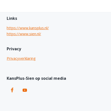
F
Links
o
https://www.kansplus.nl/
https://www.sien.nl/
o
t
Privacy
e
Privacyverklaring
r
KansPlus-Sien op social media