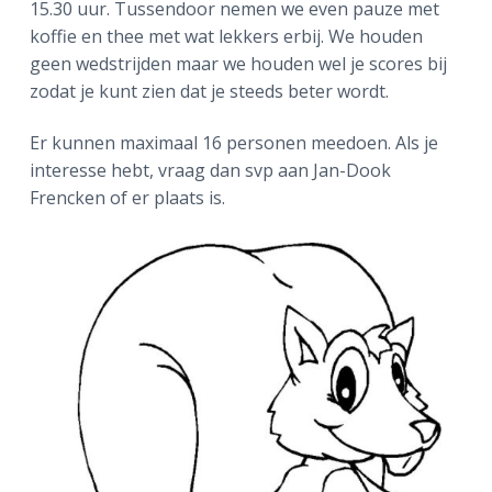
15.30 uur. Tussendoor nemen we even pauze met
a
o
k
koffie en thee met wat lekkers erbij. We houden
v
u
s
geen wedstrijden maar we houden wel je scores bij
i
d
t
zodat je kunt zien dat je steeds beter wordt.
g
a
Er kunnen maximaal 16 personen meedoen. Als je
t
interesse hebt, vraag dan svp aan Jan-Dook
i
Frencken of er plaats is.
e