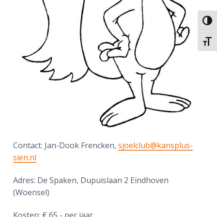
Keuze
Kies 
Contact: Jan-Dook Frencken,
sjoelclub@kansplus-
sien.nl
Adres: De Spaken, Dupuislaan 2 Eindhoven
(Woensel)
Kosten: € 65,- per jaar