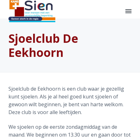
S
D
S
p
o
p
r
o
r
K
O
i
r
i
n
a
b
Sjoelclub De
n
n
n
n
e
s
p
g
a
g
e
P
Eekhoorn
n
a
n
r
l
k
a
r
a
u
t
s
m
a
d
a
e
-
e
r
e
r
S
d
i
o
d
h
d
e
e
Sjoelclub de Eekhoorn is een club waar je gezellig
e
o
e
n
n
kunt sjoelen. Als je al heel goed kunt sjoelen of
h
o
v
gewoon wilt beginnen, je bent van harte welkom.
o
f
o
Deze club is voor alle leeftijden.
o
d
e
f
i
t
We sjoelen op de eerste zondagmiddag van de
d
n
t
maand. We beginnen om 13.30 uur en gaan door tot
n
h
e