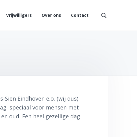
Vrijwilligers
Over ons
Contact
Z
o
e
k
o
p
d
e
z
e
w
e
-Sien Eindhoven e.o. (wij dus)
b
s
ag, speciaal voor mensen met
i
 en oud. Een heel gezellige dag
t
e