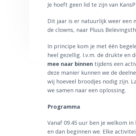
f
i
t
Je hoeft geen lid te zijn van Kan
d
n
t
n
h
e
Dit jaar is er natuurlijk weer een 
a
o
k
de clowns, naar Pluus Belevingsth
v
u
s
i
d
t
In principe kom je met één begele
g
heel gezellig. I.v.m. de drukte e
a
mee naar binnen
tijdens een acti
t
deze manier kunnen we de deelne
i
wij hoeveel broodjes nodig zijn. 
e
we samen naar een oplossing.
Programma
Vanaf 09.45 uur ben je welkom in 
en dan beginnen we. Elke activitei