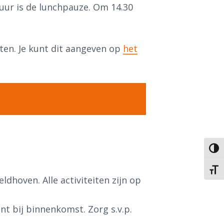
 uur is de lunchpauze. Om 14.30
eten. Je kunt dit aangeven op
het
Keuze
Kies 
dhoven. Alle activiteiten zijn op
ant bij binnenkomst. Zorg s.v.p.