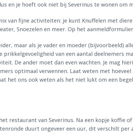
sPlus en je hoeft ook niet bij Severinus te wonen om 
mix van fijne activiteiten: je kunt Knuffelen met dier
eater, Snoezelen en meer. Op het aanmeldformulier s
ider, maar als je vader en moeder (bijvoorbeeld) al
n de prikkelgevoeligheid van een aantal deelnemers 
viteit. De ander moet dan even wachten. Je mag hieri
mers optimaal verwennen. Laat weten met hoeveel
Laat het ons ook weten als het niet lukt om een be
het restaurant van Severinus. Na een kopje koffie 
tenronde duurt ongeveer een uur, dit verschilt per a