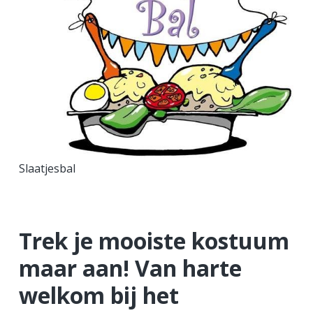
a
o
k
v
u
s
i
d
t
g
a
t
i
e
Slaatjesbal
Trek je mooiste kostuum
maar aan!
Van harte
welkom bij het